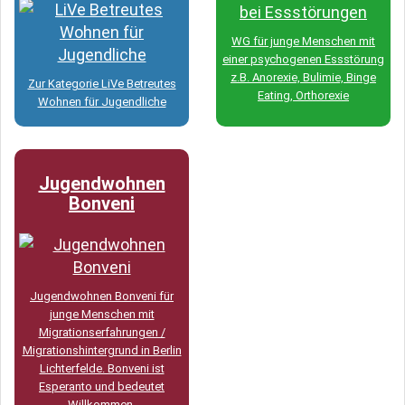
WG für junge Menschen mit
einer psychogenen Essstörung
z.B. Anorexie, Bulimie, Binge
Zur Kategorie LiVe Betreutes
Eating, Orthorexie
Wohnen für Jugendliche
Jugendwohnen
Bonveni
Jugendwohnen Bonveni für
junge Menschen mit
Migrationserfahrungen /
Migrationshintergrund in Berlin
Lichterfelde. Bonveni ist
Esperanto und bedeutet
Willkommen.