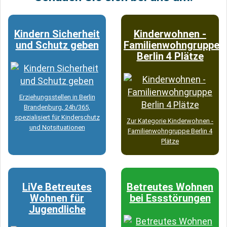
Kindern Sicherheit
Kinderwohnen -
und Schutz geben
Familienwohngruppe
Berlin 4 Plätze
Erziehungsstellen in Berlin
Brandenburg, 24h/365,
spezialisiert für Kinderschutz
Zur Kategorie Kinderwohnen -
und Notsituationen
Familienwohngruppe Berlin 4
Plätze
LiVe Betreutes
Betreutes Wohnen
Wohnen für
bei Essstörungen
Jugendliche